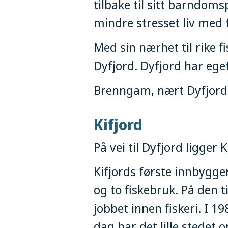
tilbake til sitt barndoms
mindre stresset liv med 
Med sin nærhet til rike f
Dyfjord. Dyfjord har ege
Brenngam, nært Dyfjord,
Kifjord
På vei til Dyfjord ligger
Kifjords første innbygge
og to fiskebruk. På den
jobbet innen fiskeri. I 1
dag har det lille stedet