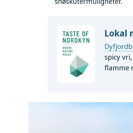
snøskutermuligheter.
Lokal 
Dyfjord
spicy vr
flamme m