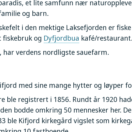
paradis, et lite samfunn nær naturopplevel
familie og barn.
iskefelt i den mektige Laksefjorden er fisk
t fiskebruk og
Dyfjordbua
kafé/restaurant
 har verdens nordligste sauefarm.
 Kifjord med sine mange hytter og løyper f
re ble registrert i 1856. Rundt år 1920 ha
 tiden bodde omkring 50 mennesker her. D
983 ble Kifjord kirkegård vigslet som kirkegå
 omkring 10 fastboende.