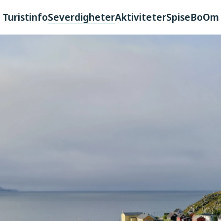
Turistinfo
Severdigheter
Aktiviteter
Spise
Bo
Om