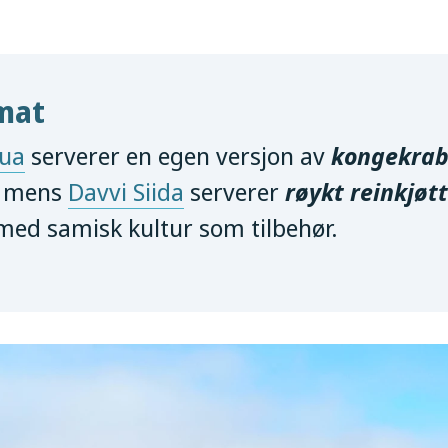
mat
bua
serverer en egen versjon av
kongekra
i, mens
Davvi Siida
serverer
røykt reinkjøtt
ed samisk kultur som tilbehør.