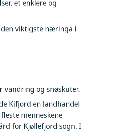
ser, et enklere og
e den viktigste næringa i
.
or vandring og snøskuter.
dde Kifjord en landhandel
e fleste menneskene
rd for Kjøllefjord sogn. I