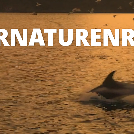
R
NATUREN