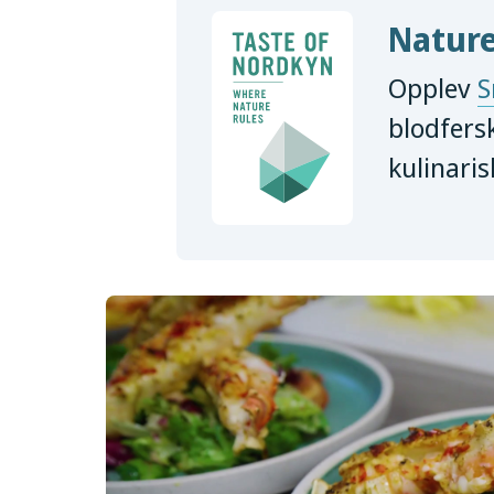
Natur
Opplev
S
blodfersk
kulinaris