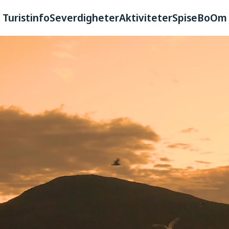
Turistinfo
Severdigheter
Aktiviteter
Spise
Bo
Om