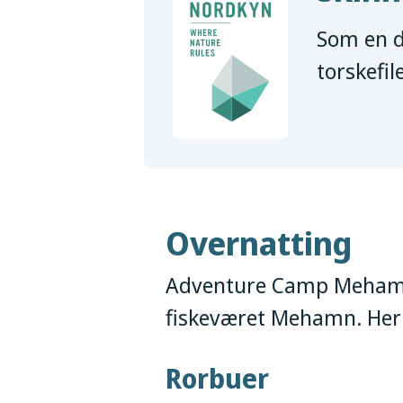
Som en d
torskefil
Overnatting
Adventure Camp Mehamn l
fiskeværet Mehamn. Her 
Rorbuer