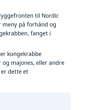
ryggefronten til Nordic
år meny på forhånd og
ngekrabben, fanget i
eller kongekrabbe
r og majones, eller andre
er dette et