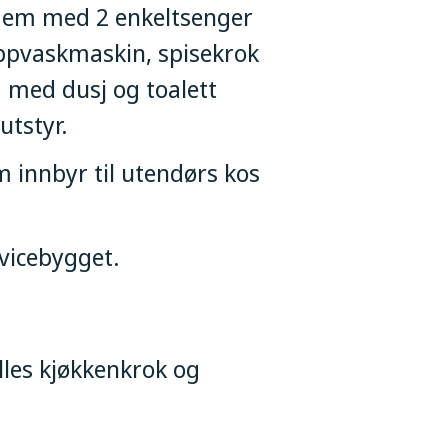
 dem med 2 enkeltsenger
ppvaskmaskin, spisekrok
 med dusj og toalett
utstyr.
m innbyr til utendørs kos
vicebygget.
lles kjøkkenkrok og