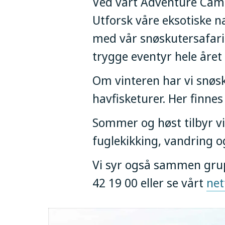
Ved vårt Adventure Camp 
Utforsk våre eksotiske 
med vår snøskutersafari
trygge eventyr hele året
Om vinteren har vi snøsku
havfisketurer. Her finne
Sommer og høst tilbyr vi 
fuglekikking, vandring o
Vi syr også sammen grup
42 19 00 eller se vårt
net