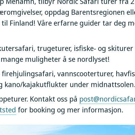
Mehamn, tilbyr Nordic Safari turer fra 2 t
næromgivelser, oppdag Barentsregionen ell
 til Finland! Våre erfarne guider tar deg
tersafari, trugeturer, isfiske- og skiture
s mange muligheter å se nordlyset!
firehjulingsafari, vannscooterturer, havfis
g kano/kajakutflukter under midnattsolen
peturer. Kontakt oss på
post@nordicsafar
tsted
for booking og mer informasjon.