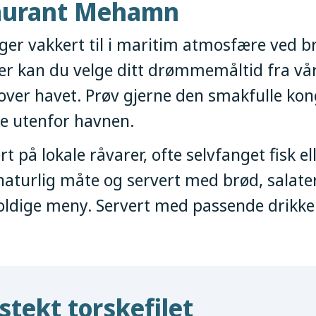
taurant Mehamn
ger vakkert til i maritim atmosfære ved b
er kan du velge ditt drømmemåltid fra v
 over havet. Prøv gjerne den smakfulle ko
ke utenfor havnen.
ert på lokale råvarer, ofte selvfanget fisk 
l naturlig måte og servert med brød, salate
kholdige meny. Servert med passende drikke 
stekt torskefilet