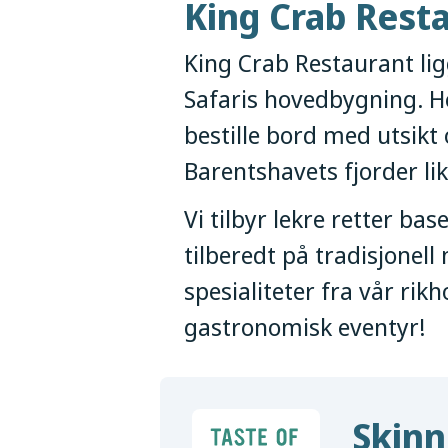
King Crab Res
King Crab Restaurant lig
Safaris hovedbygning. H
bestille bord med utsikt
Barentshavets fjorder li
Vi tilbyr lekre retter bas
tilberedt på tradisjonel
spesialiteter fra vår ri
gastronomisk eventyr!
Skinn