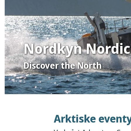
Nordkyn Nordic 
Discover the North
Arktiske eventy