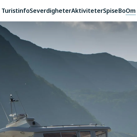
Turistinfo
Severdigheter
Aktiviteter
Spise
Bo
Om