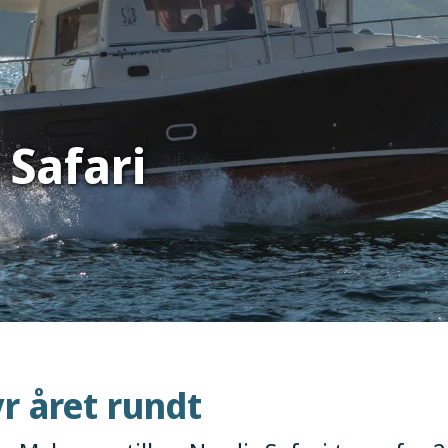
Safari
r året rundt