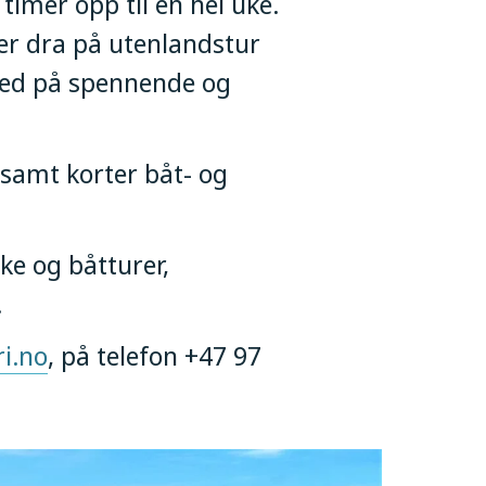
imer opp til en hel uke.
er dra på utenlandstur
 med på spennende og
r samt korter båt- og
ke og båtturer,
.
i.no
, på telefon +47 97