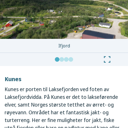
Ifjord
Kunes
Kunes er porten til Laksefjorden ved foten av
Laksefjordvidda. På Kunes er det to lakseførende
elver, samt Norges største tetthet av ørret- og
røyevann. Området har et fantastisk jakt- og
turterreng. Her er fine muligheter for jakt, fiske
utpå fjorden eller bare en padletur med kano eller