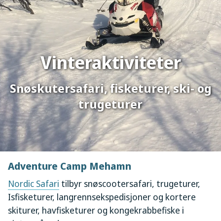
Vinteraktiviteter
Snøskutersafari, fisketurer, ski- og
trugeturer
Adventure Camp Mehamn
Nordic Safari
tilbyr snøscootersafari, trugeturer,
Isfisketurer, langrennsekspedisjoner og kortere
skiturer, havfisketurer og kongekrabbefiske i