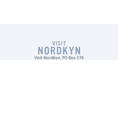
Visit Nordkyn, PO Box 376
9790 Kjøllefjord, Norway
post@visitnordkyn.com
Personvernerklæring
Logogenerator
Nettsted levert av
Open Concept AS