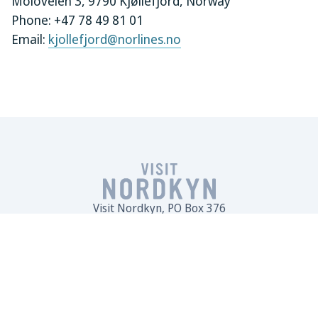
Moloveien 3, 9790 Kjøllefjord, Norway
Phone: +47 78 49 81 01
Email:
kjollefjord@norlines.no
Visit Nordkyn, PO Box 376
9790 Kjøllefjord, Norway
post@visitnordkyn.com
Personvernerklæring
Logogenerator